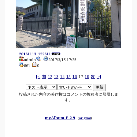
20161113_122611
admin
2017/3/15 17:25
661
0
[<
前
12
13
14
15
16
17
18
次
>]
投稿された内容の著作権はコメントの投稿者に帰属しま
す。
myAlbum-P 2.9
(
original
)