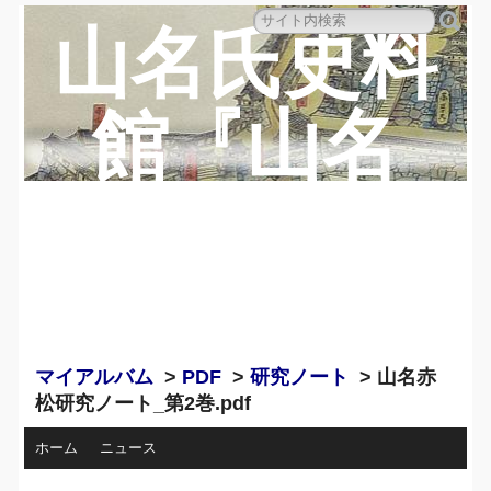
山名氏史料
館『山名
蔵』のペー
ジ
マイアルバム
>
PDF
>
研究ノート
> 山名赤
松研究ノート_第2巻.pdf
ホーム
ニュース