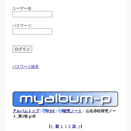
ユーザー名:
パスワード:
パスワード紛失
アルバムトップ
:
PDF
:
研究ノート
: 山名赤松研究ノー
ト_第2巻.pdf
[<
前
1
2
3
次
>]