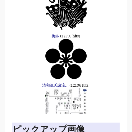
梅鉢
(12393 hits)
清和源氏諸流...
(12136 hits)
ピックアップ画像