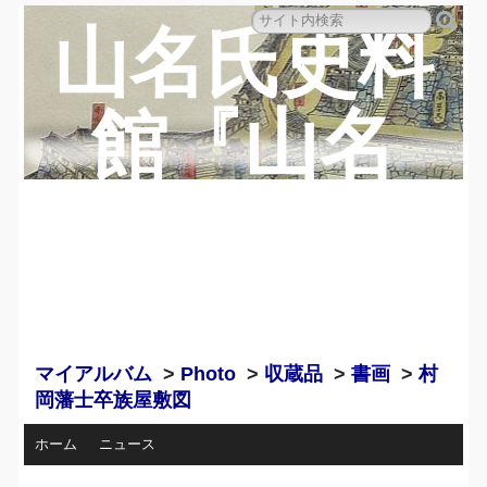
山名氏史料
館『山名
蔵』のペー
ジ
マイアルバム
>
Photo
>
収蔵品
>
書画
>
村
岡藩士卒族屋敷図
ホーム
ニュース