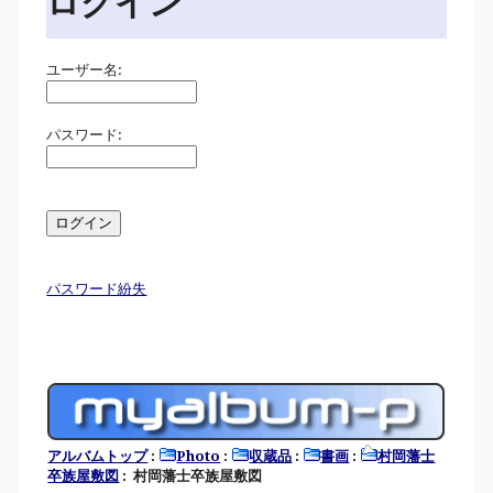
ログイン
ユーザー名:
パスワード:
パスワード紛失
アルバムトップ
:
Photo
:
収蔵品
:
書画
:
村岡藩士
卒族屋敷図
: 村岡藩士卒族屋敷図