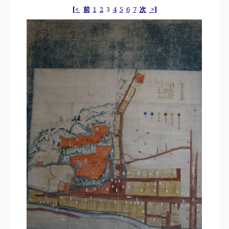
[<
前
1
2
3
4
5
6
7
次
>]