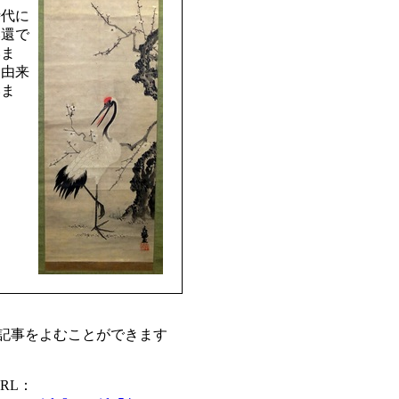
時代に
奉還で
いま
家由来
いま
記事をよむことができます
RL：