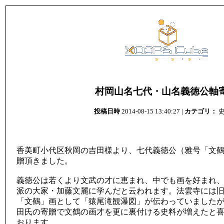
村岡山名七代・山名義徳公軸
投稿日時
2014-08-15 13:40:27 |
カテゴリ：
史
香美町小代区秋岡の吉田様より、七代義徳公（雅号「文
贈頂きました。
義徳公は若くより文武の才に恵まれ、中でも画を好まれ
派の大家・加藤文麗に学んだと云われます。法雲寺には
「文鶴」画として「猿尾滝観瀑図」が伝わっていました
田氏の寄贈で文鶴の画才を更に裏付ける史料が増えたと
おります。