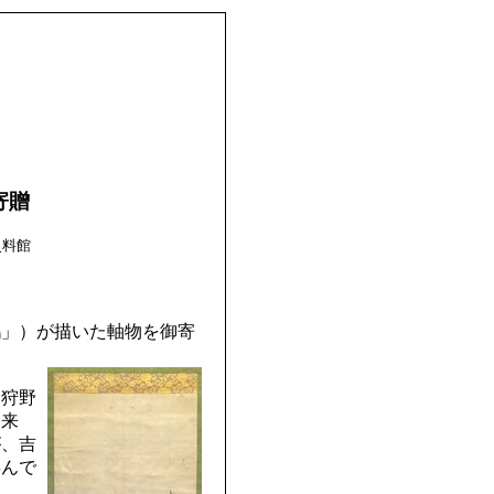
寄贈
料館
鶴」）が描いた軸物を御寄
、狩野
旧来
が、吉
喜んで